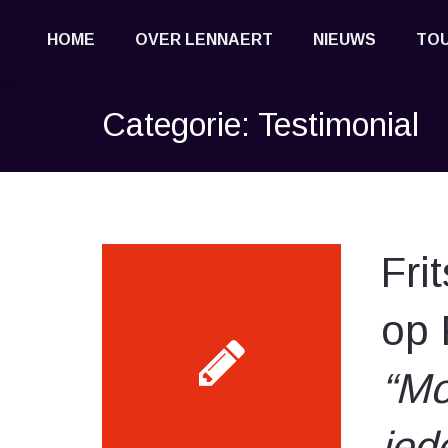
HOME
OVER LENNAERT
NIEUWS
TOU
Categorie:
Testimonial
Fri
op 
“Mo
ied