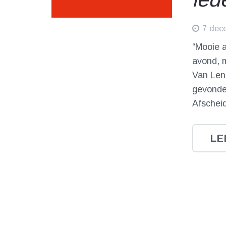
7 dec
“Mooie 
avond, m
Van Lenn
gevonden
Afschei
LE