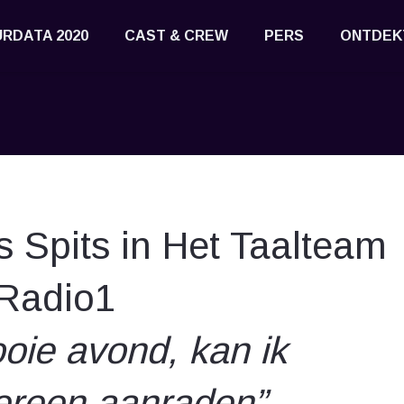
RDATA 2020
CAST & CREW
PERS
ONTDEK
ts Spits in Het Taalteam
Radio1
oie avond, kan ik
ereen aanraden”