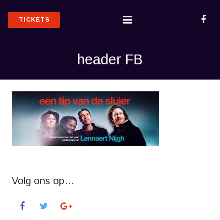
TICKETS
HOME
header FB
OVER LENNAERT
NIEUWS
TOURDATA 2020
CAST & CREW
PERS
Volg ons op…
ONTDEKTE TEKSTEN & CD
CONTACT